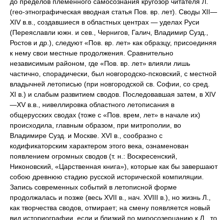
до пределов племенного самосознания кругозор читателя Л.
(гео-этнографическая вводная статья Пов. вр. лет). Своды XII—
XIV в.в., создавшиеся в областных центрах — уделах Руси
(Переяславли южн. и сев., Чернигов, Галич, Владимир Сузд.,
Ростов и др.), следуют «Пов. вр. лет» как образцу, присоединяя
к нему свои местные продолжения. Сравнительно
независимым районом, где «Пов. вр. лет» влияли лишь
частично, спорадически, был новгородско-псковский, с местной
владычней летописью (при новгородской св. Софии, со сред.
XI в.) и слабым развитием сводов. Последовавшая затем, в XIV
—XV в.в., нивеллировка областного летописания в
общерусских сводах (тоже с «Пов. врем, лет» в начале их)
происходила, главным образом, при митрополии, во
Владимире Сузд. и Москве. XVI в., сообразно с
кодификаторским характером этого века, ознаменован
появлением огромных сводов (т. н.: Воскресенский,
Никоновский, «Царственная книга»), которые как бы завершают
собою древнюю стадию русской исторической компиляции.
Запись современных событий в летописной форме
продолжалась и позже (весь XVII в., нач. XVIII в.), но жизнь Л.,
как творчества сводов, отмирает; на смену появляется новый
вид историографии, если и близкий по миросозерцанию к Л., то