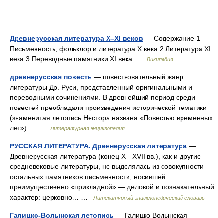
Древнерусская литература X–XI веков
— Содержание 1
Письменность, фольклор и литература X века 2 Литература XI
века 3 Переводные памятники XI века …
Википедия
древнерусская повесть
— повествовательный жанр
литературы Др. Руси, представленный оригинальными и
переводными сочинениями. В древнейший период среди
повестей преобладали произведения исторической тематики
(знаменитая летопись Нестора названа «Повестью временных
лет»).… …
Литературная энциклопедия
РУССКАЯ ЛИТЕРАТУРА. Древнерусская литература
—
Древнерусская литература (конец X—XVII вв.), как и другие
средневековые литературы, не выделялась из совокупности
остальных памятников письменности, носившей
преимущественно «прикладной» — деловой и познавательный
характер: церковно… …
Литературный энциклопедический словарь
Галицко-Волынская летопись
— Галицко Волынская