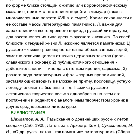
по форме ближе стоящий к житию или к хронографическому
сказанию, притом с тяготением перейти в мемуар (таковы
многочисленные повести XVII в. о смуте). Кроме сохранности в
ее составе массы литературных памятников, Л. важна для
характеристики всего древнего периода русской литературы,
для восстановления типа древне-русского книжника. По своей
близости к текущей жизни Л. исконно является памятником: 1)
русского «книжно-разговорного» языка образованных людей,
заметно отличающегося от языка церковных текстов (церк.-
славянского в основе); 2) публицистичного отношения к
действительности — иногда с оттенком иронии, сарказма; 3)
разного рода литературных и фольклорных припоминаний,
заставляющих вводить в изложение притчу, пословицу, устную
легенду, элементы былины и т. д. Психика русского
летописного творчества весьма однообразна на всем его
протяжении и роднится с аналогичным творчеством хроник в
других средневековых литературах.
БИБЛИОГРАФИЯ.
Шахматов, А. А.
, Разыскания о древнейших русских летоп.
сводах» (Спб. 1908, Летоп. зап. Археогр. Ком.);
Сухомлинов, М.
И.
, «О др. русск. летоп., как памятнике литературном» (Сборн.