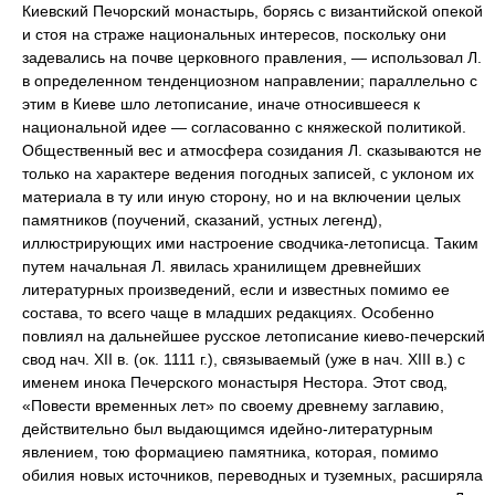
Киевский Печорский монастырь, борясь с византийской опекой
и стоя на страже национальных интересов, поскольку они
задевались на почве церковного правления, — использовал Л.
в определенном тенденциозном направлении; параллельно с
этим в Киеве шло летописание, иначе относившееся к
национальной идее — согласованно с княжеской политикой.
Общественный вес и атмосфера созидания Л. сказываются не
только на характере ведения погодных записей, с уклоном их
материала в ту или иную сторону, но и на включении целых
памятников (поучений, сказаний, устных легенд),
иллюстрирующих ими настроение сводчика-летописца. Таким
путем начальная Л. явилась хранилищем древнейших
литературных произведений, если и известных помимо ее
состава, то всего чаще в младших редакциях. Особенно
повлиял на дальнейшее русское летописание киево-печерский
свод нач. XII в. (ок. 1111 г.), связываемый (уже в нач. XIII в.) с
именем инока Печерского монастыря Нестора. Этот свод,
«Повести временных лет» по своему древнему заглавию,
действительно был выдающимся идейно-литературным
явлением, тою формациею памятника, которая, помимо
обилия новых источников, переводных и туземных, расширяла