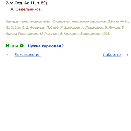
2-го Отд. Ак. Н., т. 85).
А. Седельников.
Литературная энциклопедия: Словарь литературных терминов: В 2-х т. — М.;
Л.: Изд-во Л. Д. Френкель
.
Под ред. Н. Бродского, А. Лаврецкого, Э. Лунина, В.
Львова-Рогачевского, М. Розанова, В. Чешихина-Ветринского
.
1925
.
Игры ⚽
Нужна курсовая?
Лексикология
Либретто